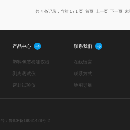
共 4 条记录，当前 1 / 1 页 首页 上一页 下一页 
产品中心
联系我们
塑料包装检测仪器
在线留言
剥离测试仪
联系方式
密封试验仪
地图导航
扭矩仪
智能电子拉力机
摩擦系数仪
号：鲁ICP备19061428号-2