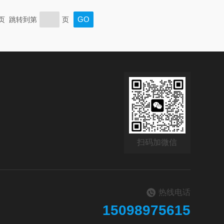
末页 跳转到第
页
扫码加微信
热线电话
15098975615