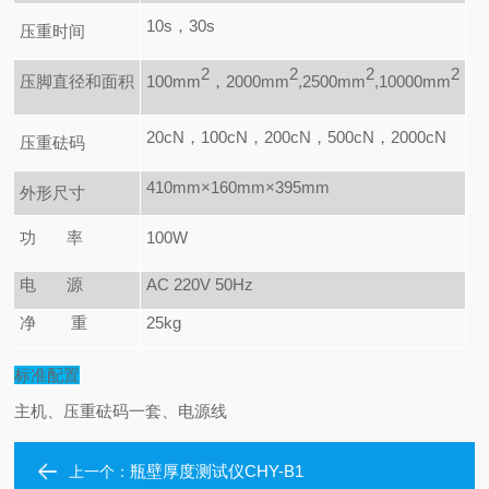
10s
，30s
压重时间
2
2
2
2
压脚直径和面积
100mm
，2000mm
,2500mm
,10000mm
20cN
，100cN，200cN，500cN，2000cN
压重砝码
410mm×160mm×395mm
外形尺寸
功 率
100W
电
源
AC
220V
50Hz
净
重
25kg
标准配置
主机、压重砝码一套、电源线
瓶壁厚度测试仪CHY-B1
上一个：