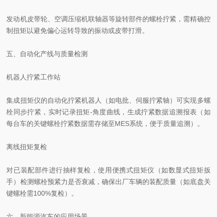
发动机皮带轮、空调压缩机联轴器等旋转部件的螺栓拧紧，需精确控
制扭矩以避免偏心运转导致的振动或皮带打滑。
五、自动化产线与质量检测
机器人拧紧工作站
集成扭矩仪的自动化拧紧机器人（如电批、伺服拧紧轴）可实现多螺
栓同步拧紧，实时记录扭矩-角度曲线，生成拧紧数据追溯报表（如
每台车的关键螺栓拧紧数据需存储至MES系统，便于质量追溯）。
离线扭矩复检
对已装配部件进行抽样复检，使用便携式扭矩仪（如数显式扭矩扳
手）检测螺栓预紧力是否衰减，确保出厂车辆的装配质量（如底盘关
键螺栓需100%复检）。
六、新能源汽车的应用场景