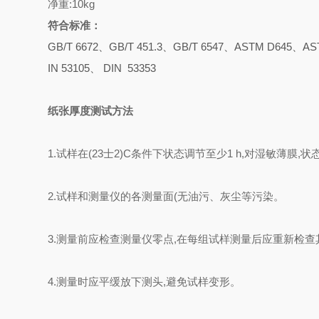
净重:10kg
符合标准：
GB/T 6672、GB/T 451.3、GB/T 6547、ASTM D645、AS
IN 53105、 DIN 53353
纸张厚度测试方法
1.试样在(23士2)C条件下状态调节至少1 h,对湿敏
2.试样和测量仪的各测量面(无油污、灰尘等污染。
3.测量前应检查测量仪零点,在每组试样测量后应重新检查
4.测量时应平缓放下测头,避免试样变形。