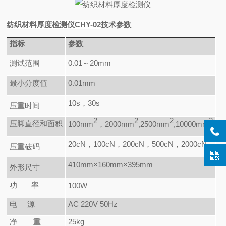
纺织材料厚度检测仪
CHY-02
技术参数
指标
参数
测试范围
0.01
～20mm
最小分度值
0.01mm
10s
，30s
压重时间
2
2
2
2
压脚直径和面积
100mm
，2000mm
,2500mm
,10000mm
20cN
，100cN，200cN，500cN，2000cN
压重砝码
410mm×160mm×395mm
外形尺寸
功 率
100W
电
源
AC
220V
50Hz
净
重
25kg