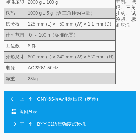
主机、砝
标准压辊
2
000 g ± 100 g
码、三角
砝码
1000 g ± 5 g
（含三角挂钩重量）
挂钩、试
验板、标
试验板
125 mm (L)
×
50 mm (W)
×
1.1 mm (D)
准压辊
计时范围
0
～ 100 h（标准配置）
工位数
6
件
外形尺寸
600 mm (L) × 240 mm (W) × 530mm (H)
电源
AC220V 50Hz
净重
23kg
CNY-6S持粘性测试仪（药典）
上一个：
返回列表
BYY-01边压强度试验机
下一个：