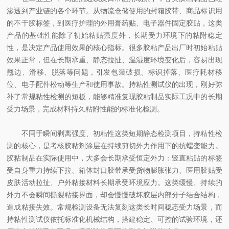
渗透到产业链的各个环节。从物流仓储使用的封箱胶带、商品标识用
的不干胶标签，到医疗护理的外用膏药贴、电子器件固定胶贴，这类
产品的基础性能除了初始粘贴强度外，长期受力环境下的粘附稳定
性，是决定产品使用效果的核心指标。很多胶粘产品出厂时初始粘贴
效果正常，但在长期承重、静态拉扯、温湿度环境变化后，容易出现
翘边、滑移、脱落等问题，引发包装破损、标识掉落、医疗耗材移
位、电子配件松动等生产和使用事故。持粘性测试仪的出现，刚好弥
补了常规粘性检测的短板，能够精准复现胶粘制品实际工况中的长期
受力场景，完成材料持久粘附性能的标准化检测。
不同于瞬间剥离强度、初粘性这类短期静态检测项目，持粘性检
测的核心，是考核胶粘剂涂层在持续剪切外力作用下的抗蠕变能力。
胶粘制品在实际使用中，大多会长期承受恒定外力：竖直粘贴的标签
受自身重力持续下拉、箱体封口胶带承受货物膨胀张力、医用胶贴受
皮肤活动拉扯、户外粘接材料长期承受环境应力。这类缓慢、持续的
外力不会瞬间撕裂粘接界面，却会慢慢破坏胶层内部分子结合结构，
造成粘接失效。常规检测设备无法复刻这类长时间稳态受力场景，而
持粘性测试仪依托标准化机械结构，搭建稳定、可控的试验环境，还