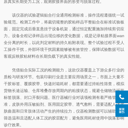
原真实长期受力工况，观测胶接界面的形变与脱落过程。
该仪器的试验逻辑贴合行业通用检测标准，操作流程遵循统一试
验规范。检测工作中，将裁切规整的胶粘样品平整贴合在标准试验板
面，固定完成后垂直悬挂于设备机架，通过恒定配重施加持续剪切应
力。设备全程记录样品出现位移的变化数据，或是记录粘接界面wan
全分离的时长，以此判定材料的持久粘附表现。整个试验过程不受人
工操作干扰，外部环境干扰因素能够被有效管控，保障试验数据可以
客观反映胶粘材料在长期负载下的真实性能。
凭借贴合实际工况的检测能力，这款仪器覆盖上下游众多行业的
质检与研发环节。包装印刷行业是主要应用场景之一，市面上大量不
干胶标签、覆膜胶带、快递封箱耗材，都需要通过持粘性筛查，模拟
货物长途运输、仓库堆叠存放周期内的粘接状态，规避仓储物流环节
标签脱落、封口开裂问题。医疗器械行业对该项检测有着严格管控标
准，皮肤外用压敏贴剂、医用固定胶带、透气敷料，需要适配人体皮
肤曲面和日常肢体活动产生的持续拉力，仪器检测数据可以辅助企业
筛选温和且适配人体工况的胶层配方，避免医用耗材使用中脱落影响
诊疗效果。