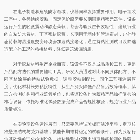
在电子制造和建筑防水领域，仪器同样发挥重要作用。电子组装
工序中，各类绝缘胶贴、固定保护膜需要长期固定精密元器件，设备
运行产生的轻微震动和静态荷载，都会考验胶层长效粘性；建筑行业
的自粘防水卷材、丁基密封胶带，长期用于墙体和管道密封，户外静
态荷载与温湿度交变环境会加速粘接老化，通过持粘性测试可以筛选
适配户外工况的粘接材料，降低建筑渗漏隐患。
对于胶粘材料生产企业而言，该设备不仅是成品质检工具，更是
产品配方迭代的重要辅助工具。研发人员通过对比不同胶体配方、不
同基材涂层的持粘试验数据，调整胶粘剂配比、固化工艺和涂层厚
度，优化材料长效粘接特性，从生产源头降低产品售后故障概率。第
三方检测机构和行业监管单位，也将该设备作为胶粘产品抽样复检的
核心设备，依托标准化试验数据完成产品合规性核验，规范行业产品
质量标准。
在实验室设备运维层面，只需要保持试验板面洁净平整，定期校
准悬挂结构与受力基准，就能长期维持稳定的试验条件。作为胶粘行
业基础性的理化检测设备，持粘性测试仪跳出短期性能检测的局限，