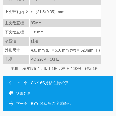
上夹环孔内径
φ
（31.5±0.05）mm
上夹盘直径
95mm
下夹盘直径
135mm
液压油
硅油
外形尺寸
430 mm (L)
×
530 mm (W)
×
520mm (H)
电源
AC 220V
，50Hz
主机、橡皮膜5片，扳手1把，校正片10张，硅油1瓶
CNY-6S持粘性测试仪
上一个：
返回列表
BYY-01边压强度试验机
下一个：