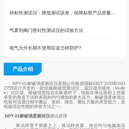
持粘性测试仪：降低测试误差，保障粘胶产品质量稳定
气雾剂阀门密封性测试仪的试验方法
电气元件长期不使用应该怎样防护?
产品介绍
NPY-01
耐破强度测试仪是我公司根据国标GB/T 1539和ISO
2759设计开发的一款纸板耐破度测试仪，该仪器为缪纶（Mulle
n）式仪器。耐破强度指在实验条件下，纸板在单位面积上所能
承受的垂直于试样表面的均匀增加的更大压力。耐破强度体现出
纸箱对流通过程中搬运、装卸、撞击、撕扯力量的承受能力，是
纸箱综合性能的评价方法之一。
NPY-01耐破强度测试仪
测试原理
将试样置于胶膜之上，将试样夹紧，然后均匀地施加压