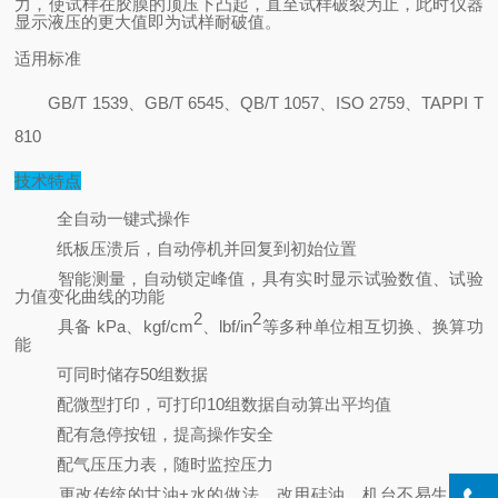
力，使试样在胶膜的顶压下凸起，直至试样破裂为止，此时仪器
显示液压的更大值即为试样耐破值。
适用标准
GB/T 1539
、GB/T 6545、QB/T 1057、ISO 2759、TAPPI T
810
技术特点
全自动一键式操作
纸板压溃后，自动停机并回复到初始位置
智能测量，自动锁定峰值，具有实时显示试验数值、试验
力值变化曲线的功能
2
2
具备 kPa、kgf/cm
、lbf/in
等多种单位相互切换、换算功
能
可同时储存50组数据
配微型打印，可打印10组数据自动算出平均值
配有急停按钮，提高操作安全
配气压压力表，随时监控压力
更改传统的甘油+水的做法，改用硅油，机台不易生锈，