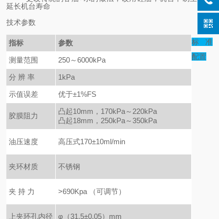
延长机台寿命
技术参数
标准
指标
参数
配置
测量范围
250
～6000kPa
分 辨 率
1kPa
示值误差
优于±1%FS
凸起10mm，170kPa～220kPa
胶膜阻力
凸起18mm，250kPa～350kPa
油压速度
高压式170±10ml/min
夹环材质
不锈钢
夹 持 力
>690Kpa
（可调节）
上夹环孔内径
φ
（31.5±0.05）mm