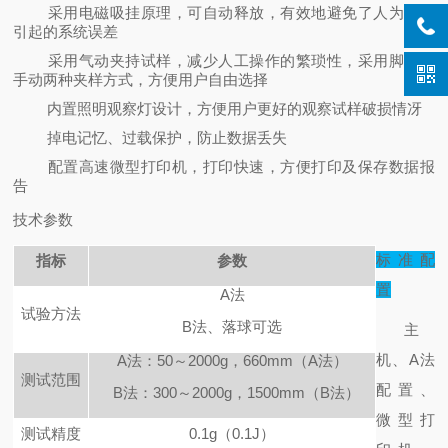
采用电磁吸挂原理，可自动释放，有效地避免了人为因素
引起的系统误差
采用气动夹持试样，减少人工操作的繁琐性，采用脚踏和
手动两种夹样方式，方便用户自由选择
内置照明观察灯设计，方便用户更好的观察试样破损情冴
掉电记忆、过载保护，防止数据丢失
配置高速微
型打印机，打印快速，方便打印及保存数据报
告
技术参数
标准配
指标
参数
置
A
法
试验方法
B
法、落球可选
主
机、A法
A
法：50～2000g，660mm（A法）
测试范围
配置、
B
法：300～2000g，1500mm（B法）
微型打
测试精度
0.1g
（0.1J）