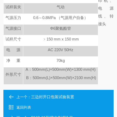
印机、
试样装夹
气动
电源
线、转
气源压力
0.6
～0.8MPa
（气源用户自备）
接头
气源接口
Φ6聚氨酯管
试样尺寸
﹥150 mm x 150 mm
电
源
AC
220V
50Hz
净
重
70kg
A
：500mm(L)×500mm(W)×1300 mm(H)
外形尺寸
B
：500mm(L)×500mm(W)×2100 mm(H)
三边封开口包装试验装置
上一个：
返回列表