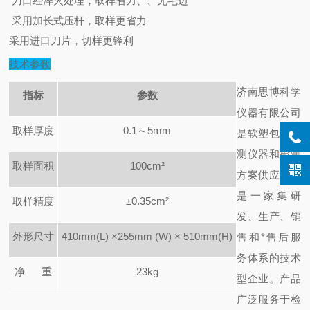
刀口经淬火处理，取样省力、、无毛边
采用加长式压杆，取样更省力
采用进口刀片，切样更锋利
技术参数
济南思博科学
指标
参数
仪器有限公司
取样厚度
0.1
～5mm
是软塑包装检
测仪器和检测
取样面积
100cm
²
方案供应商，
是一家集研
取样精度
±0.35cm²
发、生产、销
外形尺寸
410mm(L)
×
255mm (W)
×
510mm(H)
售和*售后服
务体系的技术
净
重
23kg
型企业。产品
广泛服务于检