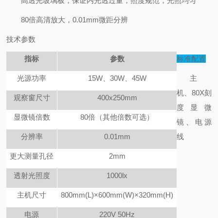
高透光玻璃板，保证内光透过量，照度规范，光照均匀
80倍高清放大，0.01mm微距分辨
技术参数
指标
参数
标准配置
光源功率
15W
、30W、45W
主
机、80X刻
观察窗尺寸
400x250mm
度显微
显微镜倍数
80
倍（其他倍数可选）
镜、电源
分辨率
0.01mm
线
更大测量孔径
2mm
透射光照度
1000lx
主机尺寸
800mm(L)
×600mm(W)×320mm(H)
电源
220V 50Hz