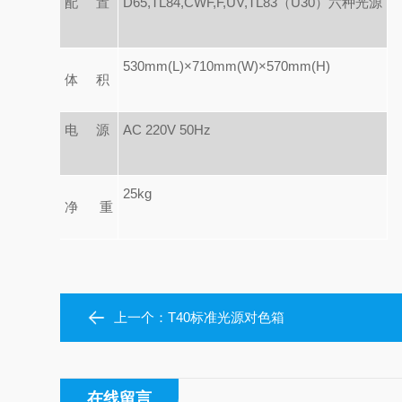
配 置
D65,TL84,CWF,F,UV,TL83
（U30）六种光源
530mm(L)
×710mm(W)×570mm(H)
体 积
电
源
AC
220V
50Hz
25kg
净 重
上一个：
T40标准光源对色箱
在线留言