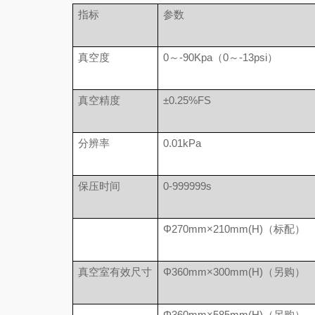
指标
参数
真空度
0～-90Kpa（0～-13psi）
真空精度
±0.25%FS
分辨率
0.01kPa
保压时间
0-999999s
Φ270mm×210mm(H)（标配）
真空室有效尺寸
Φ360mm×300mm(H)（另购）
Φ360mm×585mm(H)（另购）