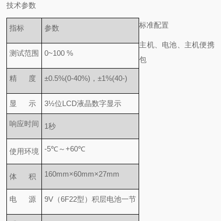
技术参数
标准配置
指标
参数
主机、电池、主机便携
测试范围
0~100 %
包
精 度
±0.5%(0-40%)，±1%(40-)
显 示
3½位LCD液晶数字显示
响应时间
1秒
-5℃～+60℃
使用环境
160mm×60mm×27mm
体 积
电 源
9V（6F22型）积层电池一节