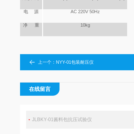
电
源
AC
220V
50Hz
净
重
10kg
上一个：
NYY-01包装耐压仪
在线留言