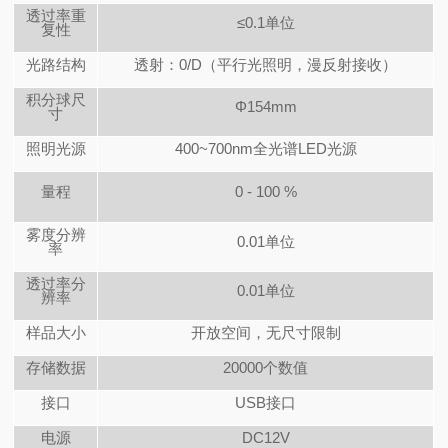
透过率重
≤0.1单位
复性
光路结构
透射：0/D（平行光照明，漫反射接收）
积分球尺
Φ154mm
寸
照明光源
400~700nm
全光谱LED光源
量程
0 - 100 %
雾度分辨
0.01
单位
率
透过率分
0.01
单位
辨率
样品大小
开放空间，无尺寸限制
存储数据
20000
个数值
接口
USB
接口
电源
DC12V