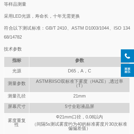
等样品测量
采用LED光源，寿命长，十年无需更换
符合以下测试标准：GB/T 2410、ASTM D1003/1044、ISO 134
68/14782
技术参数
指标
参数
光源
D65
，A，C
ASTM
和ISO双标准下雾度（HAZE）,透过率
测量参数
（T）
测量孔径
21mm
屏幕尺寸
5
寸全彩液晶屏
Φ21mm口径，0.08以内
雾度重复
（间隔5s测试雾度约为40的标准雾度片30次标准
性
偏偏差值）