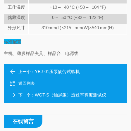
工作温度
+10
–
40
°
C (+50
–
104
°
F)
储藏温度
0
–
50
°
C (+32
–
122
°
F)
外形尺寸
310mm(L)
×
215 mm(W)
×
540 mm(H)
标准配置
主机、薄膜样品夹具、样品台、电源线
YBJ-01压泵疲劳试验机
上一个：
返回列表
WGT-S（触屏版）透过率雾度测试仪
下一个：
在线留言