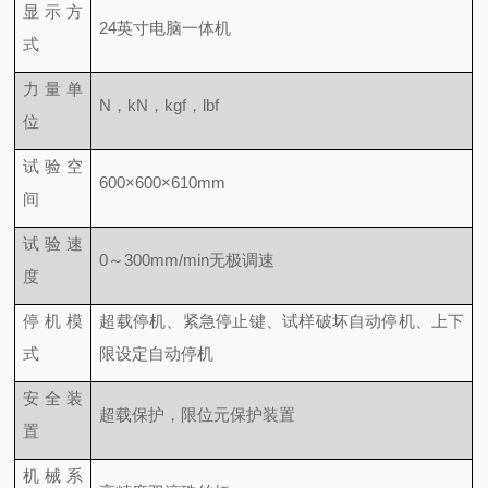
显示方
24英寸电脑一体机
式
力量单
N，kN，kgf，lbf
位
试验空
600×600×610mm
间
试验速
0～300mm/min无极调速
度
停机模
超载停机、紧急停止键、试样破坏自动停机、上下
式
限设定自动停机
安全装
超载保护，限位元保护装置
置
机械系