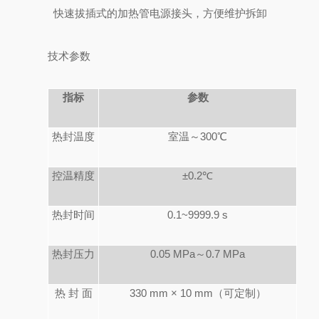
快速拔插式的加热管电源接头，方便维护拆卸
技术参数
指标
参数
热封温度
室温～300
℃
控温精度
±0.2
℃
热封时间
0.1~9999.9 s
热封压力
0.05 MPa
～0.7 MPa
热 封 面
330 mm × 10 mm
（可定制）