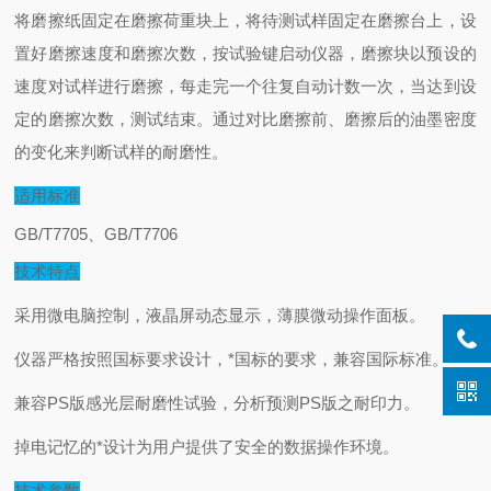
将磨擦纸固定在磨擦荷重块上，将待测试样固定在磨擦台上，设
置好磨擦速度和磨擦次数，按试验键启动仪器，磨擦块以预设的
速度对试样进行磨擦，每走完一个往复自动计数一次，当达到设
定的磨擦次数，测试结束。通过对比磨擦前、磨擦后的油墨密度
的变化来判断试样的耐磨性。
适用标准
GB/T7705
、GB/T7706
技术特点
采用微电脑控制，液晶屏动态显示，薄膜微动操作面板
。
仪器严格按照国标要求设计，*国标的要求，兼容国际标准
。
兼
容PS版感光层耐磨性试验，分析预测PS版之耐印力
。
掉
电记忆的*设计为用户提供了安全的数据操作环境
。
技术参数