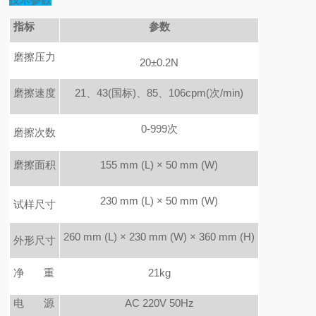
指标
参数
磨擦压力
20±0.2N
磨擦速度
21
、43(国标)、85、106cpm(次/min)
0-999
次
磨擦次数
磨擦面积
155 mm (L)
×
50 mm (W)
230 mm (L)
×
50 mm (W)
试样尺寸
260 mm (L)
×
230 mm (W)
×
360 mm (H)
外形尺寸
净 重
21kg
电
源
AC
220V
50Hz