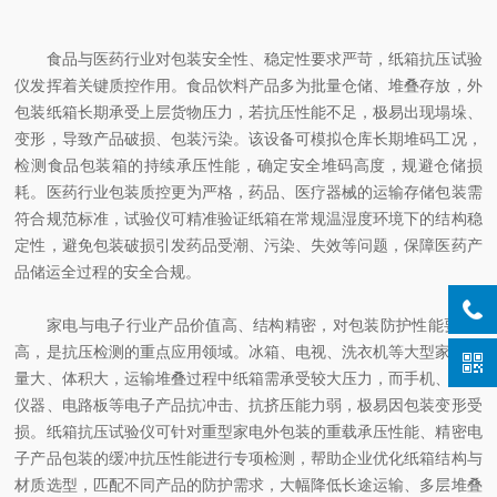
食品与医药行业对包装安全性、稳定性要求严苛，纸箱抗压试验
仪发挥着关键质控作用。食品饮料产品多为批量仓储、堆叠存放，外
包装纸箱长期承受上层货物压力，若抗压性能不足，极易出现塌垛、
变形，导致产品破损、包装污染。该设备可模拟仓库长期堆码工况，
检测食品包装箱的持续承压性能，确定安全堆码高度，规避仓储损
耗。医药行业包装质控更为严格，药品、医疗器械的运输存储包装需
符合规范标准，试验仪可精准验证纸箱在常规温湿度环境下的结构稳
定性，避免包装破损引发药品受潮、污染、失效等问题，保障医药产
品储运全过程的安全合规。
家电与电子行业产品价值高、结构精密，对包装防护性能要求ji
高，是抗压检测的重点应用领域。冰箱、电视、洗衣机等大型家电重
量大、体积大，运输堆叠过程中纸箱需承受较大压力，而手机、精密
仪器、电路板等电子产品抗冲击、抗挤压能力弱，极易因包装变形受
损。纸箱抗压试验仪可针对重型家电外包装的重载承压性能、精密电
子产品包装的缓冲抗压性能进行专项检测，帮助企业优化纸箱结构与
材质选型，匹配不同产品的防护需求，大幅降低长途运输、多层堆叠